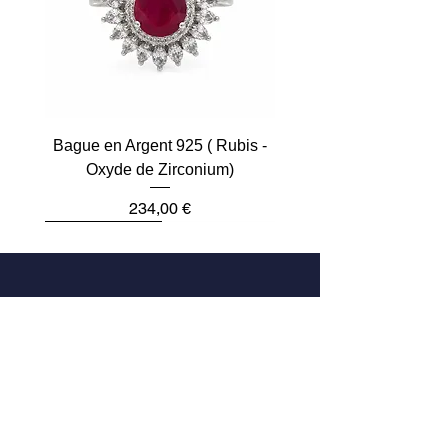
Bague en Argent 925 ( Rubis -
Oxyde de Zirconium)
Prix
234,00 €
Plus que 2
Dernière pièce
Dernière pièce
Dernière pièce
Dernière pièce
Dernière pièce
Adresse
33 Rue des Archives
75004 Paris, France