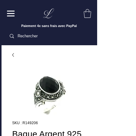
Paiement 4x sans frais avec PayPal
SKU : R149206
Bague Argent 925