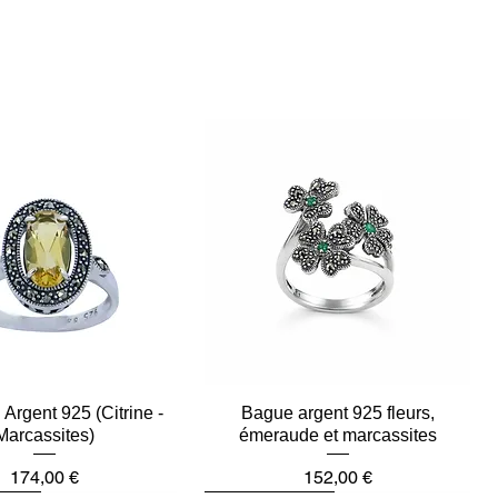
Argent 925 (Citrine -
Aperçu rapide
Bague argent 925 fleurs,
Aperçu rapide
Marcassites)
émeraude et marcassites
Prix
Prix
174,00 €
152,00 €