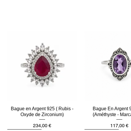
Bague en Argent 925 ( Rubis -
Aperçu rapide
Bague En Argent 
Aperçu rapid
Oxyde de Zirconium)
(Améthyste - Marc
Prix
Prix
234,00 €
117,00 €