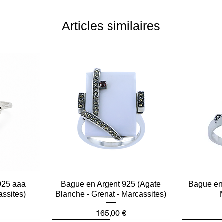
Articles similaires
925 aaa
e
Bague en Argent 925 (Agate
Aperçu rapide
Bague en 
assites)
Blanche - Grenat - Marcassites)
Prix
165,00 €