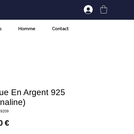
Connexion/Inscript
s
Homme
Contact
ue En Argent 925
naline)
09209
Prix
0 €