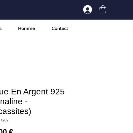
Connexion/Inscript
s
Homme
Contact
ue En Argent 925
naline -
assites)
37209
Prix
00 €