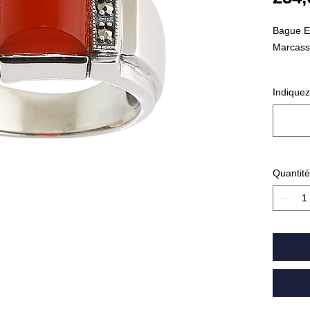
Bague En
Marcassi
Poids : 
Indiquez
Réf : 4
Quantité