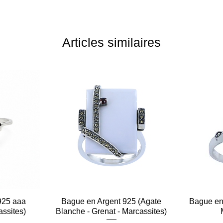
Articles similaires
925 aaa
e
Bague en Argent 925 (Agate
Aperçu rapide
Bague en 
assites)
Blanche - Grenat - Marcassites)