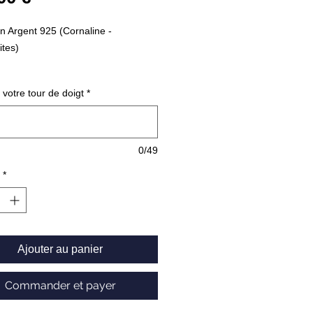
 Argent 925 (Cornaline -
tes)
7.20 g
 votre tour de doigt
*
137209
0/49
*
Ajouter au panier
Commander et payer