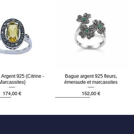
Argent 925 (Citrine -
Aperçu rapide
Bague argent 925 fleurs,
Aperçu rapide
Marcassites)
émeraude et marcassites
Prix
Prix
174,00 €
152,00 €
ièce
Dernière pièce