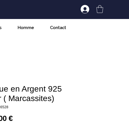
Connexion/Inscript
s
Homme
Contact
ue en Argent 925
 ( Marcassites)
26528
Prix
00 €