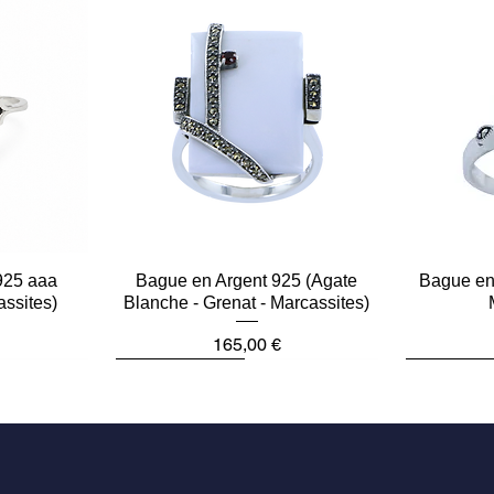
925 aaa
e
Bague en Argent 925 (Agate
Aperçu rapide
Bague en 
assites)
Blanche - Grenat - Marcassites)
Prix
165,00 €
Dernière pièce
Dernière p