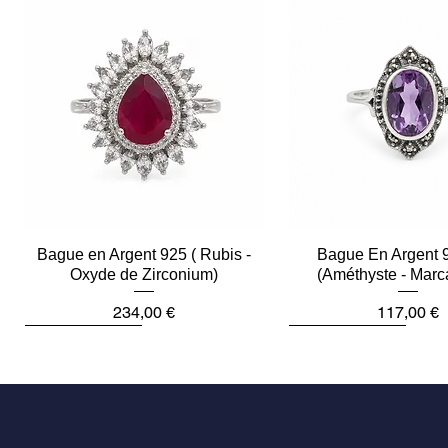
Bague en Argent 925 ( Rubis -
Aperçu rapide
Bague En Argent 
Aperçu rapid
Oxyde de Zirconium)
(Améthyste - Marc
Prix
Prix
234,00 €
117,00 €
Plus que 2
Dernière pièce
Dernière pièce