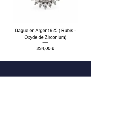
Bague en Argent 925 ( Rubis -
Oxyde de Zirconium)
Prix
234,00 €
Plus que 2
Dernière pièce
Dernière pièce
Dernière pièce
Dernière pièce
Dernière pièce
Adresse
33 Rue des Archives
75004 Paris, France
Téléphone
Bague argent 925 fleurs, rubis et
Bague argent 925 agate verte et
Bague argent 925 Noeud oxyde
Bague argent 925 améthyste et
Bague en Argent 925 et Or 375
Bague argent 925 Quartz fumé
Bague en Argent 925 (Citrine -
Bague argent 925 cornaline et
Bague argent 925 serti d’une
Bague argent 925 et vermeil,
Bague en Argent 925 (Agate
Bague Argent 925 serti d’un
Bague Argent 925 et Or 375
Bague En Argent 925 aaa
Bague argent 925 fleurs,