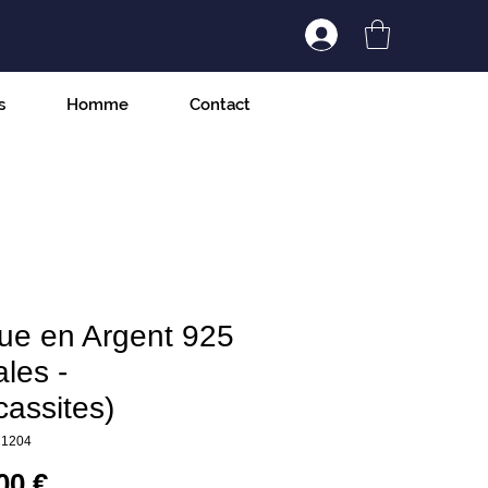
Connexion/Inscript
s
Homme
Contact
ue en Argent 925
les -
assites)
21204
Prix
00 €