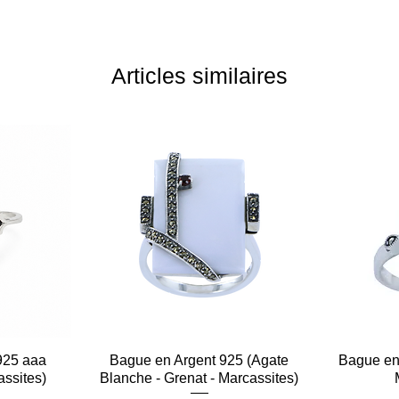
Articles similaires
925 aaa
e
Bague en Argent 925 (Agate
Aperçu rapide
Bague en 
assites)
Blanche - Grenat - Marcassites)