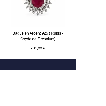
Bague en Argent 925 ( Rubis -
Oxyde de Zirconium)
Prix
234,00 €
Plus que 2
Dernière pièce
Dernière pièce
Dernière pièce
Dernière pièce
Dernière pièce
Adresse
33 Rue des Archives
75004 Paris, France