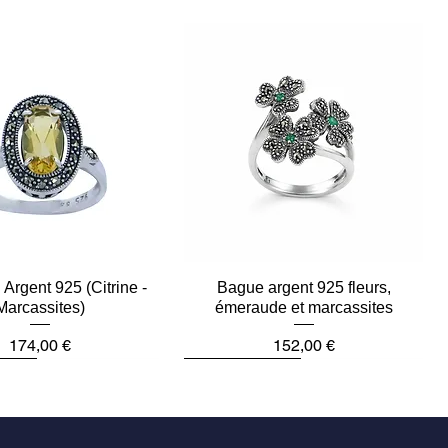
Argent 925 (Citrine -
Aperçu rapide
Bague argent 925 fleurs,
Aperçu rapide
Marcassites)
émeraude et marcassites
Prix
Prix
174,00 €
152,00 €
ièce
Dernière pièce