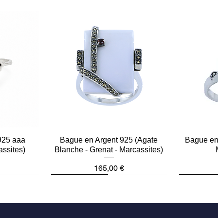
925 aaa
e
Bague en Argent 925 (Agate
Aperçu rapide
Bague en 
assites)
Blanche - Grenat - Marcassites)
Prix
165,00 €
Dernière pièce
Dernière p