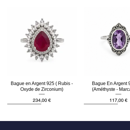
Bague en Argent 925 ( Rubis -
Aperçu rapide
Bague En Argent 
Aperçu rapid
Oxyde de Zirconium)
(Améthyste - Marc
Prix
Prix
234,00 €
117,00 €
Plus que 2
Dernière pièce
Dernière pièce