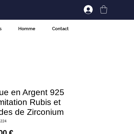
Connexion/Inscript
s
Homme
Contact
ue en Argent 925
mitation Rubis et
des de Zirconium
6224
Prix
00 €