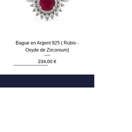
Bague en Argent 925 ( Rubis -
Oxyde de Zirconium)
Prix
234,00 €
Plus que 2
Dernière pièce
Dernière pièce
Dernière pièce
Dernière pièce
Dernière pièce
Adresse
33 Rue des Archives
75004 Paris, France