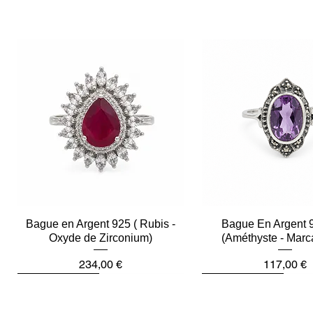
Bague en Argent 925 ( Rubis -
Aperçu rapide
Bague En Argent 
Aperçu rapid
Oxyde de Zirconium)
(Améthyste - Marc
Prix
Prix
234,00 €
117,00 €
Plus que 2
Dernière pièce
Dernière pièce