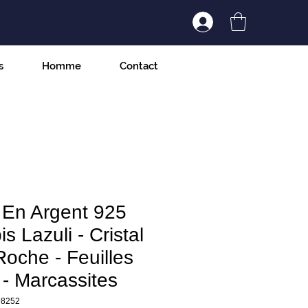
Connexion/Inscript
s
Homme
Contact
 En Argent 925
is Lazuli - Cristal
oche - Feuilles
 - Marcassites
98252