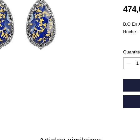
474,
B.O En A
Roche - 
Poids : 
Quantité
Réf : 5