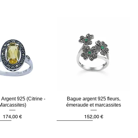
Argent 925 (Citrine -
Aperçu rapide
Bague argent 925 fleurs,
Aperçu rapide
Marcassites)
émeraude et marcassites
Prix
Prix
174,00 €
152,00 €
ièce
Dernière pièce