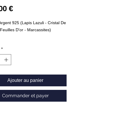
Prix
00 €
rgent 925 (Lapis Lazuli - Cristal De
Feuilles D'or - Marcassites)
13,7g
*
098252
Ajouter au panier
Commander et payer