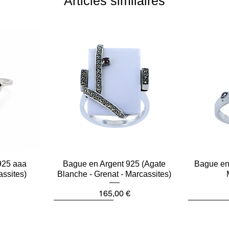
Articles similaires
925 aaa
e
Bague en Argent 925 (Agate
Aperçu rapide
Bague en 
assites)
Blanche - Grenat - Marcassites)
Prix
165,00 €
Dernière pièce
Dernière p