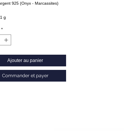
rgent 925 (Onyx - Marcassites)
11 g
032206
*
Ajouter au panier
Commander et payer