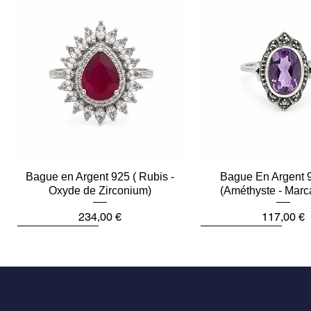
Bague en Argent 925 ( Rubis -
Aperçu rapide
Bague En Argent 
Aperçu rapid
Oxyde de Zirconium)
(Améthyste - Marc
Prix
Prix
234,00 €
117,00 €
Plus que 2
Dernière pièce
Dernière pièce