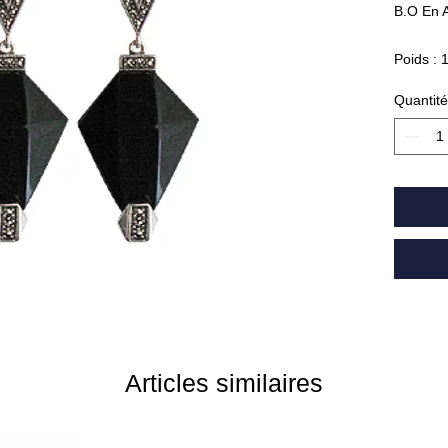
B.O En A
Poids : 
Réf : 5
Quantité
Articles similaires