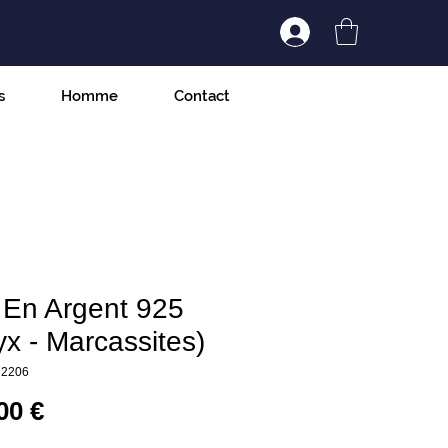
Connexion/Inscript
s
Homme
Contact
 En Argent 925
x - Marcassites)
32206
Prix
00 €