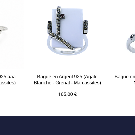
925 aaa
e
Bague en Argent 925 (Agate
Aperçu rapide
Bague en 
assites)
Blanche - Grenat - Marcassites)
Prix
165,00 €
Dernière pièce
Dernière p