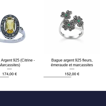
Argent 925 (Citrine -
Aperçu rapide
Bague argent 925 fleurs,
Aperçu rapide
Marcassites)
émeraude et marcassites
Prix
Prix
174,00 €
152,00 €
ièce
Dernière pièce