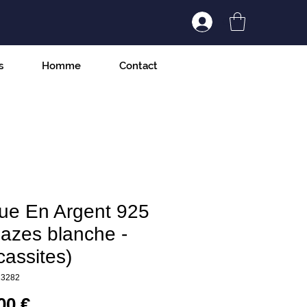
Connexion/Inscript
s
Homme
Contact
ue En Argent 925
azes blanche -
assites)
23282
Prix
00 €