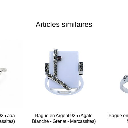
Articles similaires
925 aaa
e
Bague en Argent 925 (Agate
Aperçu rapide
Bague en 
assites)
Blanche - Grenat - Marcassites)