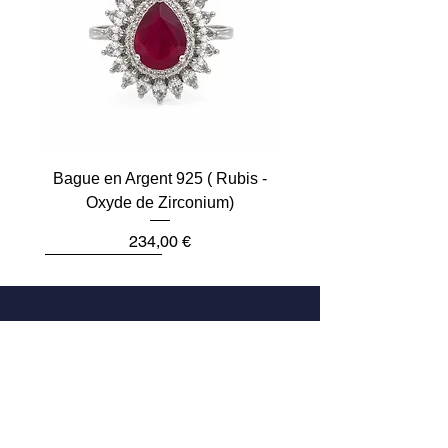
Bague en Argent 925 ( Rubis -
Oxyde de Zirconium)
Prix
234,00 €
Plus que 2
Dernière pièce
Dernière pièce
Dernière pièce
Dernière pièce
Dernière pièce
Adresse
33 Rue des Archives
75004 Paris, France