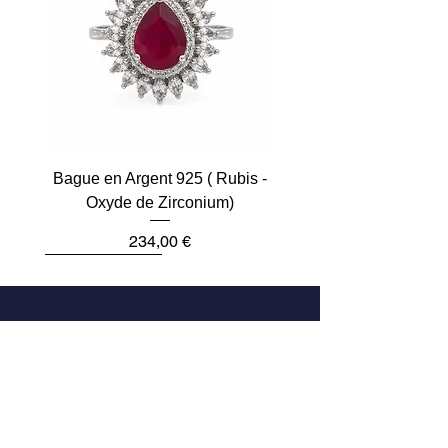
Bague en Argent 925 ( Rubis -
Oxyde de Zirconium)
Prix
234,00 €
Plus que 2
Dernière pièce
Dernière pièce
Dernière pièce
Dernière pièce
Dernière pièce
Adresse
33 Rue des Archives
75004 Paris, France