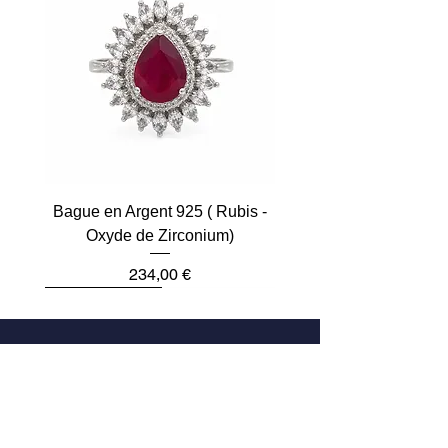
Bague en Argent 925 ( Rubis -
Oxyde de Zirconium)
Prix
234,00 €
Plus que 2
Dernière pièce
Dernière pièce
Dernière pièce
Dernière pièce
Dernière pièce
Adresse
33 Rue des Archives