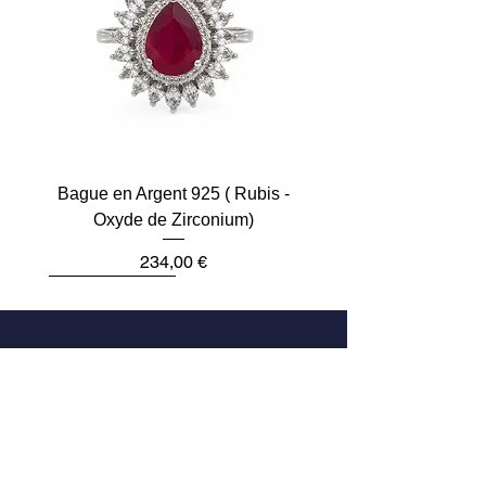
Bague en Argent 925 ( Rubis -
Oxyde de Zirconium)
Prix
234,00 €
Plus que 2
Dernière pièce
Dernière pièce
Dernière pièce
Dernière pièce
Dernière pièce
Adresse
33 Rue des Archives
75004 Paris, France