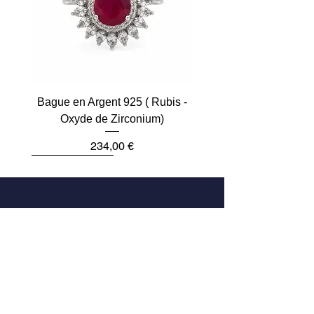
Bague en Argent 925 ( Rubis -
Oxyde de Zirconium)
Prix
234,00 €
Plus que 2
Dernière pièce
Dernière pièce
Dernière pièce
Dernière pièce
Dernière pièce
Adresse
33 Rue des Archives
75004 Paris, France