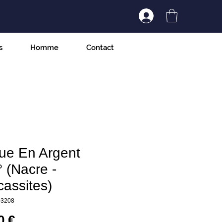
Connexion/Inscript
s
Homme
Contact
ue En Argent
 (Nacre -
assites)
03208
Prix
0 €