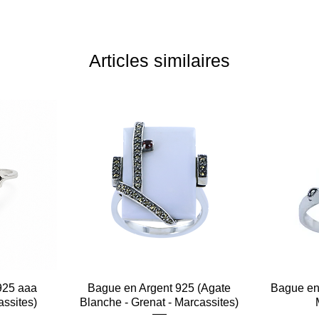
Articles similaires
925 aaa
e
Bague en Argent 925 (Agate
Aperçu rapide
Bague en 
assites)
Blanche - Grenat - Marcassites)