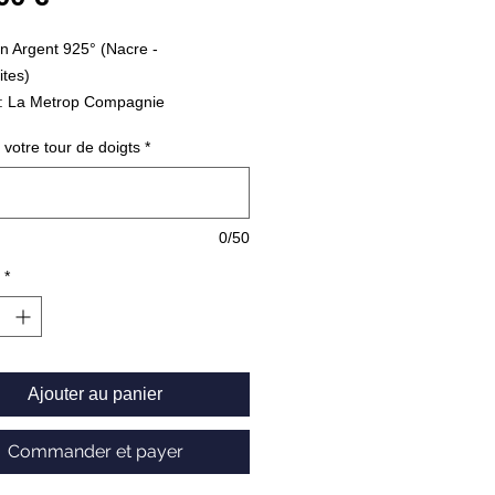
n Argent 925° (Nacre -
tes)
: La Metrop Compagnie
9.21 g
 votre tour de doigts
*
0/50
*
Ajouter au panier
Commander et payer