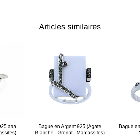
Articles similaires
925 aaa
e
Bague en Argent 925 (Agate
Aperçu rapide
Bague en 
assites)
Blanche - Grenat - Marcassites)