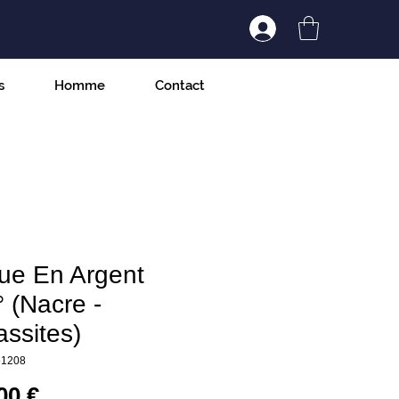
Connexion/Inscript
s
Homme
Contact
ue En Argent
 (Nacre -
ssites)
61208
Prix
00 €