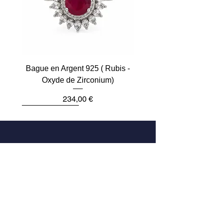
Bague en Argent 925 ( Rubis -
Oxyde de Zirconium)
Prix
234,00 €
Plus que 2
Dernière pièce
Dernière pièce
Dernière pièce
Dernière pièce
Dernière pièce
Adresse
33 Rue des Archives
75004 Paris, France