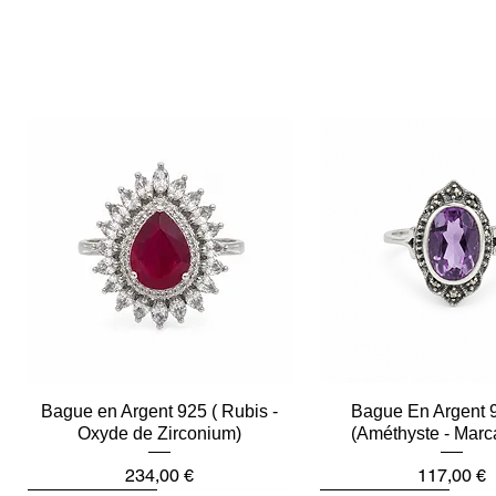
Bague en Argent 925 ( Rubis -
Aperçu rapide
Bague En Argent 
Aperçu rapid
Oxyde de Zirconium)
(Améthyste - Marc
Prix
Prix
234,00 €
117,00 €