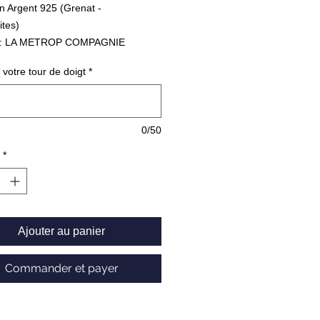
n Argent 925 (Grenat -
tes)
 : LA METROP COMPAGNIE
 4.50 Grammes
 votre tour de doigt
*
0/50
*
Ajouter au panier
Commander et payer