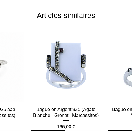
Articles similaires
925 aaa
e
Bague en Argent 925 (Agate
Aperçu rapide
Bague en 
assites)
Blanche - Grenat - Marcassites)
Prix
165,00 €