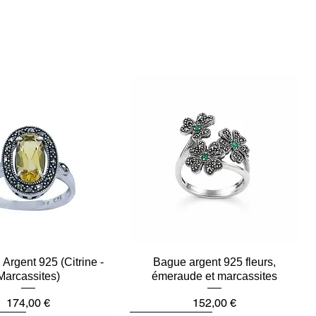
Argent 925 (Citrine -
Aperçu rapide
Bague argent 925 fleurs,
Aperçu rapide
Marcassites)
émeraude et marcassites
Prix
Prix
174,00 €
152,00 €