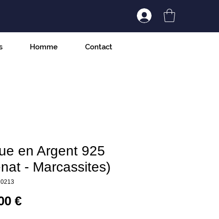
Connexion/Inscript
s
Homme
Contact
ue en Argent 925
nat - Marcassites)
20213
Prix
00 €