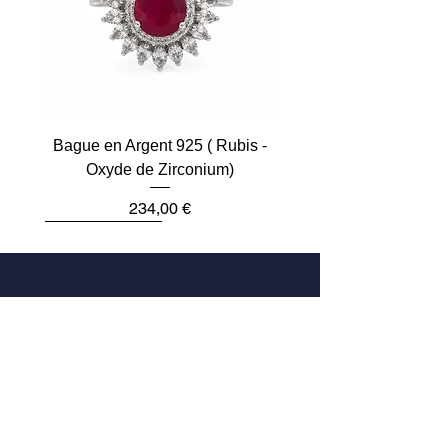
Bague en Argent 925 ( Rubis -
Oxyde de Zirconium)
Prix
234,00 €
Plus que 2
Dernière pièce
Dernière pièce
Dernière pièce
Dernière pièce
Dernière pièce
Adresse
33 Rue des Archives
75004 Paris, France