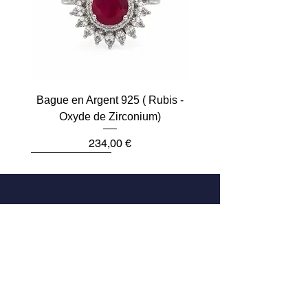
Bague en Argent 925 ( Rubis -
Oxyde de Zirconium)
Prix
234,00 €
Plus que 2
Dernière pièce
Dernière pièce
Dernière pièce
Dernière pièce
Dernière pièce
Adresse
33 Rue des Archives
75004 Paris, France