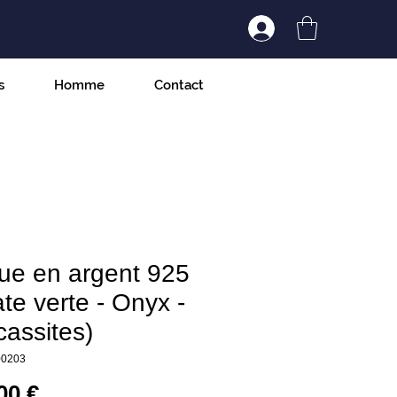
Connexion/Inscript
s
Homme
Contact
ue en argent 925
te verte - Onyx -
assites)
00203
Prix
00 €