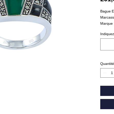
Bague En
Marcassi
Marque 
Grs : 7,
Indiquez
Quantité