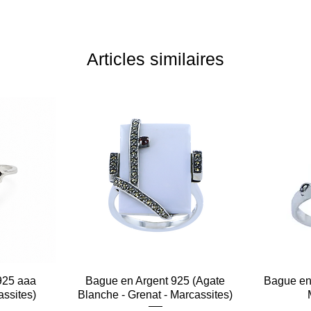
Articles similaires
925 aaa
e
Bague en Argent 925 (Agate
Aperçu rapide
Bague en 
assites)
Blanche - Grenat - Marcassites)