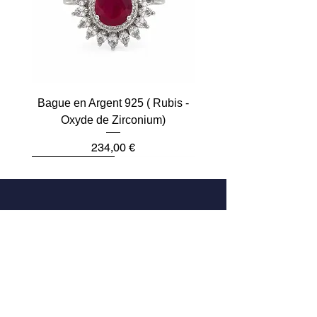
Bague en Argent 925 ( Rubis -
Oxyde de Zirconium)
Prix
234,00 €
Plus que 2
Dernière pièce
Dernière pièce
Dernière pièce
Dernière pièce
Dernière pièce
Adresse
33 Rue des Archives
75004 Paris, France