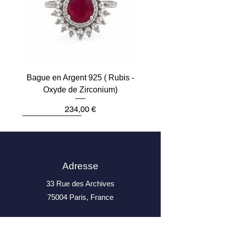
Bague en Argent 925 ( Rubis -
Oxyde de Zirconium)
Prix
234,00 €
Plus que 2
Dernière pièce
Dernière pièce
Dernière pièce
Dernière pièce
Dernière pièce
Adresse
33 Rue des Archives
75004 Paris, France