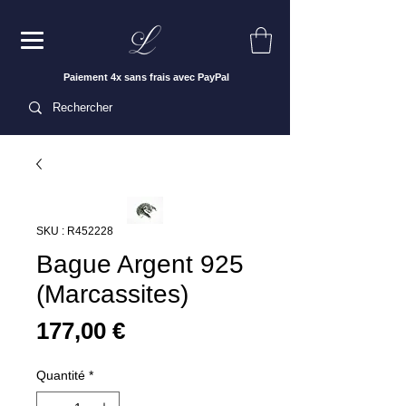
Paiement 4x sans frais avec PayPal
SKU : R452228
Bague Argent 925
(Marcassites)
Prix
177,00 €
Quantité
*