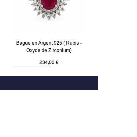
Bague en Argent 925 ( Rubis -
Oxyde de Zirconium)
Prix
234,00 €
Plus que 2
Dernière pièce
Dernière pièce
Dernière pièce
Dernière pièce
Dernière pièce
Adresse
33 Rue des Archives
75004 Paris, France