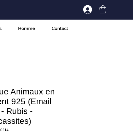
Connexion/Inscript
s
Homme
Contact
ue Animaux en
nt 925 (Email
 - Rubis -
assites)
20214