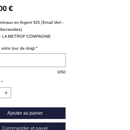
Prix
00 €
imaux en Argent 925 (Email Vert -
Marcassites)
 : LA METROP COMPAGNIE
 47.64 Grammes
 votre tour de doigt
*
0/50
*
Ajouter au panier
Commander et payer