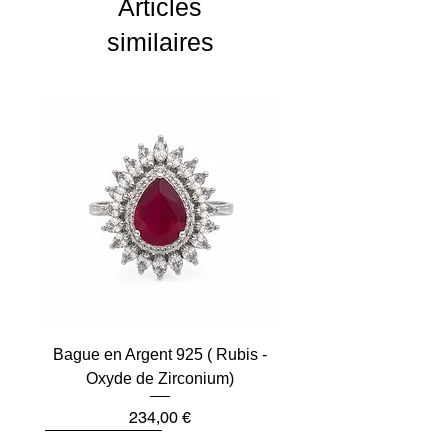
Articles
similaires
Bague en Argent 925 ( Rubis -
Oxyde de Zirconium)
Prix
234,00 €
Plus que 2
Dernière pièce
Dernière pièce
Dernière pièce
Dernière pièce
Dernière pièce